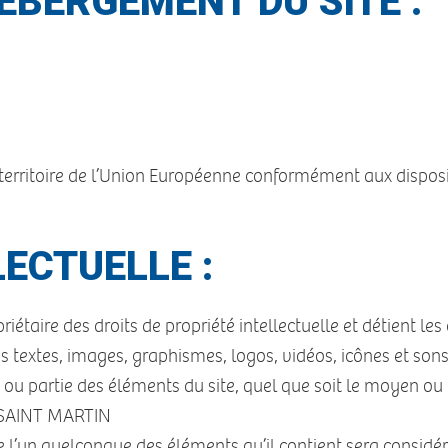
ÉBERGEMENT DU SITE :
le territoire de l’Union Européenne conformément aux dispo
)
ECTUELLE :
aire des droits de propriété intellectuelle et détient les 
es textes, images, graphismes, logos, vidéos, icônes et son
ou partie des éléments du site, quel que soit le moyen ou le
S SAINT MARTIN
de l’un quelconque des éléments qu’il contient sera consid