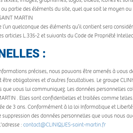
es textes, images, graphismes, logos, vidéos, icônes et son
ou partie des éléments du site, quel que soit le moyen ou le
S SAINT MARTIN
de l’un quelconque des éléments qu’il contient sera consid
articles L.335-2 et suivants du Code de Propriété Intellec
ELLES :
s informations précises, nous pouvons être amenés à vous
t être obligatoires et d'autres facultatives. Le groupe C
ns que vous lui communiquez. Les données personnelles coll
TIN . Elles sont confidentielles et traitées comme telles. 
ée de 3 ans. Conformément à la loi Informatique et Libertés
et de suppression des données personnelles que vous nous 
l'adresse :
contact
@
CLINIQUES-saint-martin.fr